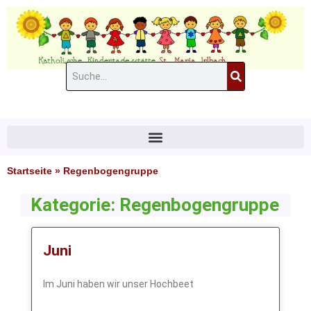
Zum
Inhalt
springen
Suche
#11 (kein Titel)
Startseite
»
Regenbogengruppe
Kategorie: Regenbogengruppe
Juni
Im Juni haben wir unser Hochbeet