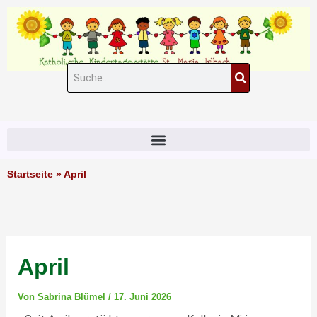
Zum
Inhalt
springen
Suche
#11 (kein Titel)
Startseite
»
April
April
Von
Sabrina Blümel
/
17. Juni 2026