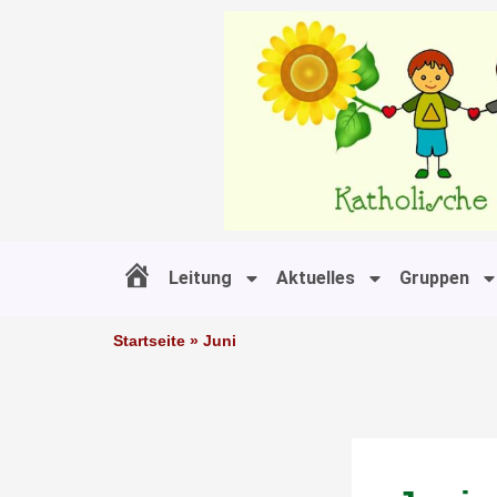
Zum
Inhalt
springen
Leitung
Aktuelles
Gruppen
#11 (kein Titel)
Startseite
»
Juni