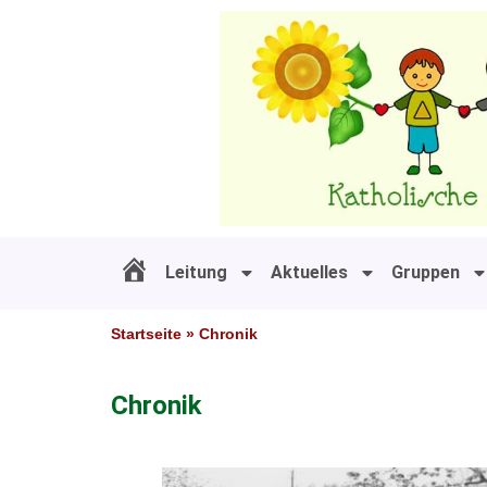
Zum
Inhalt
springen
Leitung
Aktuelles
Gruppen
#11 (kein Titel)
Startseite
»
Chronik
Chronik