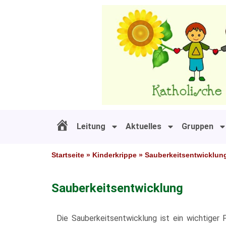
Zum
Inhalt
springen
Leitung
Aktuelles
Gruppen
#11 (kein Titel)
Startseite
»
Kinderkrippe
»
Sauberkeitsentwicklun
Sauberkeitsentwicklung
Die Sauberkeitsentwicklung ist ein wichtiger 