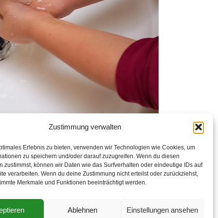
Zustimmung verwalten
ptimales Erlebnis zu bieten, verwenden wir Technologien wie Cookies, um
Rechtliches
mationen zu speichern und/oder darauf zuzugreifen. Wenn du diesen
 zustimmst, können wir Daten wie das Surfverhalten oder eindeutige IDs auf
Datenschutz
te verarbeiten. Wenn du deine Zustimmung nicht erteilst oder zurückziehst,
Impressum
immte Merkmale und Funktionen beeinträchtigt werden.
Cookie-Richtlinie (EU)
eptieren
Ablehnen
Einstellungen ansehen