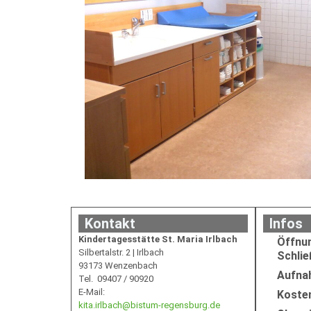
Kontakt
Infos
Kindertagesstätte St. Maria Irlbach
Öffnu
Silbertalstr. 2 | Irlbach
Schlie
93173 Wenzenbach
Aufna
Tel. 09407 / 90920
E-Mail:
Koste
kita.irlbach@bistum-regensburg.de