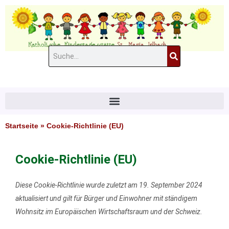
Zum
Inhalt
springen
Suche
#11 (kein Titel)
Startseite
»
Cookie-Richtlinie (EU)
Cookie-Richtlinie (EU)
Consent
Marketing
Diese Cookie-Richtlinie wurde zuletzt am 19. September 2024
to
aktualisiert und gilt für Bürger und Einwohner mit ständigem
service
Wohnsitz im Europäischen Wirtschaftsraum und der Schweiz.
sonstiges