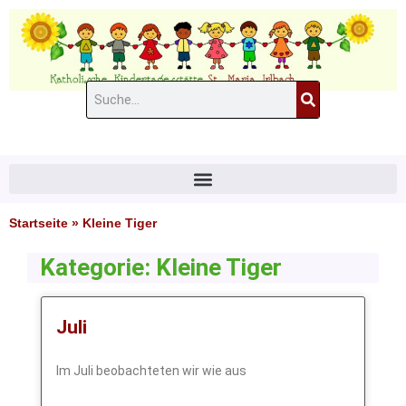
Zum
Inhalt
springen
Suche
#11 (kein Titel)
Startseite
»
Kleine Tiger
Kategorie: Kleine Tiger
Juli
Im Juli beobachteten wir wie aus