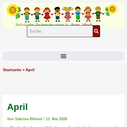
Zum
Inhalt
springen
Suche
#11 (kein Titel)
Startseite
»
April
April
Von
Sabrina Blümel
/
13. Mai 2026