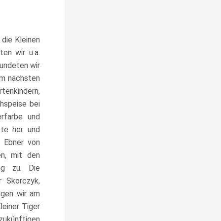
 die Kleinen
en wir u.a.
undeten wir
Am nächsten
rtenkindern,
hspeise bei
rfarbe und
ete her und
u Ebner von
en, mit den
ung zu.
Die
r Skorczyk,
ngen wir am
leiner Tiger
zukünftigen