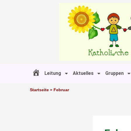
Zum
Inhalt
springen
Leitung
Aktuelles
Gruppen
#11 (kein Titel)
Startseite
»
Februar