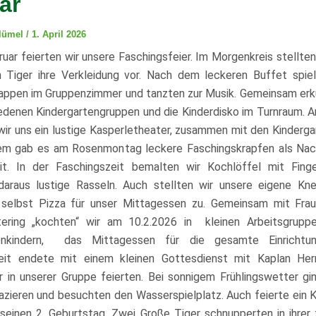
ar
Blümel
/
1. April 2026
uar feierten wir unsere Faschingsfeier. Im Morgenkreis stellten
 Tiger ihre Verkleidung vor. Nach dem leckeren Buffet spielt
appen im Gruppenzimmer und tanzten zur Musik. Gemeinsam erk
iedenen Kindergartengruppen und die Kinderdisko im Turnraum. 
ir uns ein lustige Kasperletheater, zusammen mit den Kinderga
em gab es am Rosenmontag leckere Faschingskrapfen als Nac
it. In der Faschingszeit bemalten wir
Kochlöffel mit Finge
daraus lustige Rasseln. Auch stellten wir unsere eigene Kn
 selbst Pizza für unser Mittagessen zu. Gemeinsam mit Fra
ering „kochten“ wir am 10.2.2026 in kleinen Arbeitsgrupp
tenkindern, das Mittagessen für die gesamte Einricht
eit endete mit einem kleinen Gottesdienst mit Kaplan Her
r in unserer Gruppe feierten.
Bei sonnigem Frühlingswetter gi
ieren und besuchten den Wasserspielplatz. Auch feierte ein K
seinen 2. Geburtstag. Zwei Große Tiger schnupperten in ihrer 