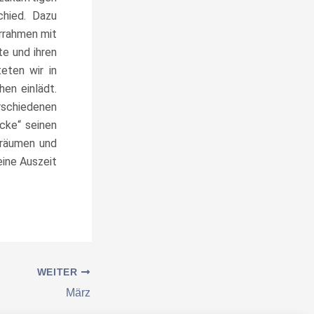
chied. Dazu
rrahmen mit
te und ihren
eten wir in
en einlädt.
rschiedenen
cke“ seinen
Träumen und
eine Auszeit
WEITER
März