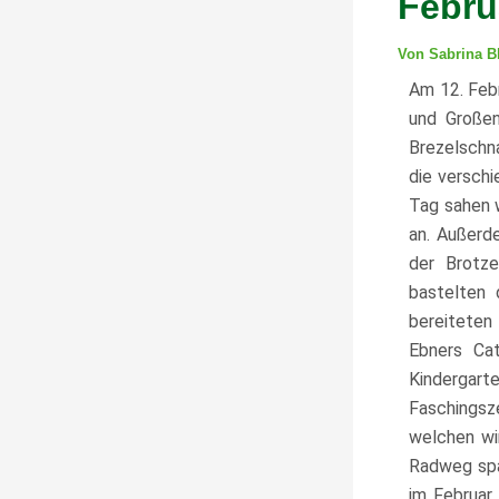
Febru
Von
Sabrina 
Am 12. Febr
und Großen
Brezelschn
die versch
Tag sahen w
an. Außerd
der Brotze
bastelten 
bereiteten
Ebners Cat
Kindergar
Faschingsz
welchen wi
Radweg spaz
im
Februar 