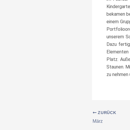
Kindergart
bekamen be
einem Grupp
Portfolioo
unserem Sc
Dazu ferti
Elementen 
Platz. Auß
Staunen. Mi
zu nehmen 
ZURÜCK
März