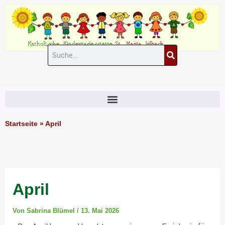
Zum
Inhalt
springen
Suche
#11 (kein Titel)
Startseite
»
April
April
Von
Sabrina Blümel
/
13. Mai 2026