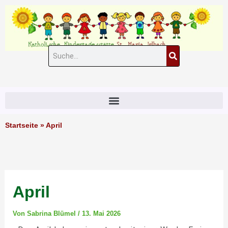
Zum
Inhalt
springen
Suche
#11 (kein Titel)
Startseite
»
April
April
Von
Sabrina Blümel
/
13. Mai 2026