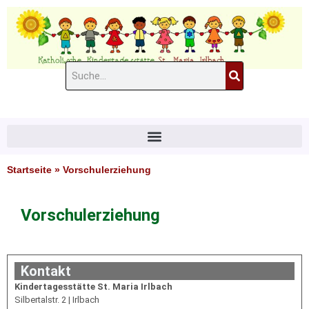
Zum
Inhalt
springen
Suche
#11 (kein Titel)
Startseite
»
Vorschulerziehung
Vorschulerziehung
Kontakt
Kindertagesstätte St. Maria Irlbach
Silbertalstr. 2 | Irlbach