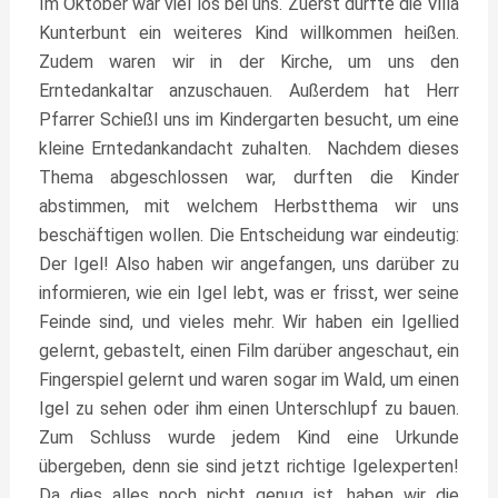
Im Oktober war viel los bei uns. Zuerst durfte die Villa
Kunterbunt ein weiteres Kind willkommen heißen.
Zudem waren wir in der Kirche, um uns den
Erntedankaltar anzuschauen. Außerdem hat Herr
Pfarrer Schießl uns im Kindergarten besucht, um eine
kleine Erntedankandacht zuhalten. Nachdem dieses
Thema abgeschlossen war, durften die Kinder
abstimmen, mit welchem Herbstthema wir uns
beschäftigen wollen. Die Entscheidung war eindeutig:
Der Igel! Also haben wir angefangen, uns darüber zu
informieren, wie ein Igel lebt, was er frisst, wer seine
Feinde sind, und vieles mehr. Wir haben ein Igellied
gelernt, gebastelt, einen Film darüber angeschaut, ein
Fingerspiel gelernt und waren sogar im Wald, um einen
Igel zu sehen oder ihm einen Unterschlupf zu bauen.
Zum Schluss wurde jedem Kind eine Urkunde
übergeben, denn sie sind jetzt richtige Igelexperten!
Da dies alles noch nicht genug ist, haben wir die