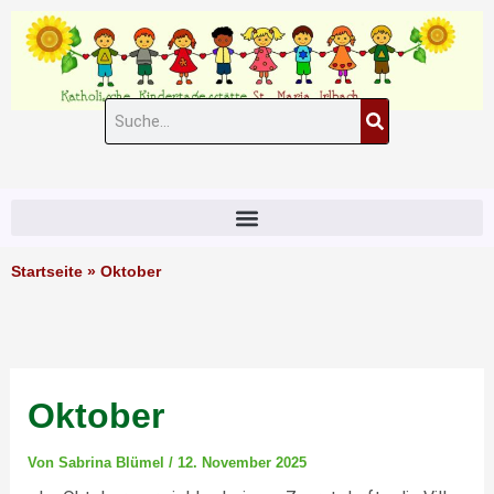
Zum
Inhalt
springen
Suche
#11 (kein Titel)
Startseite
»
Oktober
Oktober
Von
Sabrina Blümel
/
12. November 2025