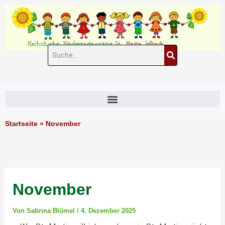
Zum
Inhalt
springen
Suche
#11 (kein Titel)
Startseite
»
November
November
Von
Sabrina Blümel
/
4. Dezember 2025