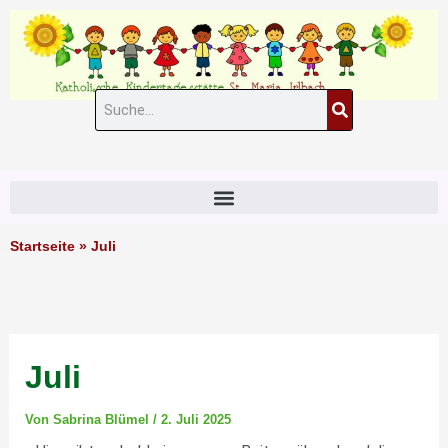
Zum
Inhalt
springen
Suche
#11 (kein Titel)
Startseite
»
Juli
Juli
Von
Sabrina Blümel
/
2. Juli 2025