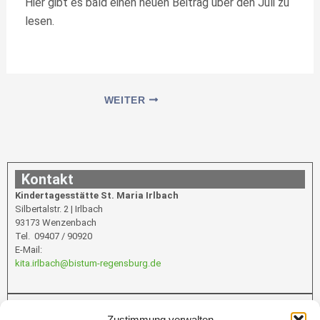
Hier gibt es bald einen neuen Beitrag über den Juli zu
lesen.
WEITER
Kontakt
Kindertagesstätte St. Maria Irlbach
Silbertalstr. 2 | Irlbach
93173 Wenzenbach
Tel. 09407 / 90920
E-Mail:
kita.irlbach@bistum-regensburg.de
Infos
Zustimmung verwalten