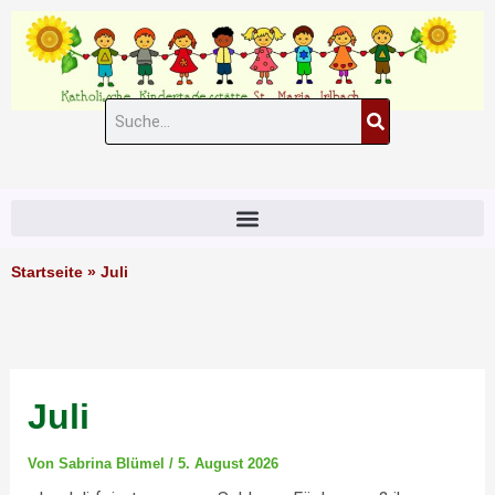
Zum
Inhalt
springen
Suche
#11 (kein Titel)
Startseite
»
Juli
Juli
Von
Sabrina Blümel
/
5. August 2026