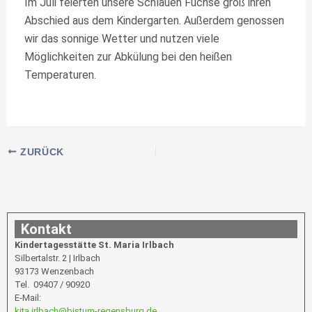
Im Juli feierten unsere Schlauen Füchse groß ihren
Abschied aus dem Kindergarten. Außerdem genossen
wir das sonnige Wetter und nutzen viele
Möglichkeiten zur Abkülung bei den heißen
Temperaturen.
ZURÜCK
Kontakt
Kindertagesstätte St. Maria Irlbach
Silbertalstr. 2 | Irlbach
93173 Wenzenbach
Tel. 09407 / 90920
E-Mail:
kita.irlbach@bistum-regensburg.de