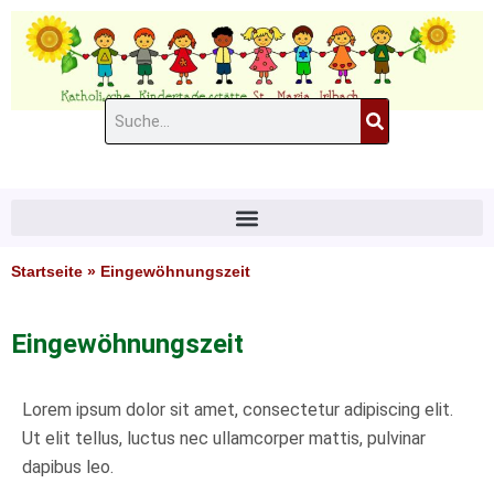
Zum
Inhalt
springen
Suche
#11 (kein Titel)
Startseite
»
Eingewöhnungszeit
Eingewöhnungszeit
Lorem ipsum dolor sit amet, consectetur adipiscing elit.
Ut elit tellus, luctus nec ullamcorper mattis, pulvinar
dapibus leo.