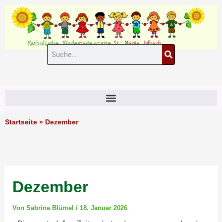
Zum
Inhalt
springen
Suche
#11 (kein Titel)
Startseite
»
Dezember
Dezember
Von
Sabrina Blümel
/
18. Januar 2026