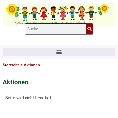
Zum
Inhalt
springen
Suche
#11 (kein Titel)
Startseite
»
Aktionen
Aktionen
Seite wird nicht benötigt.